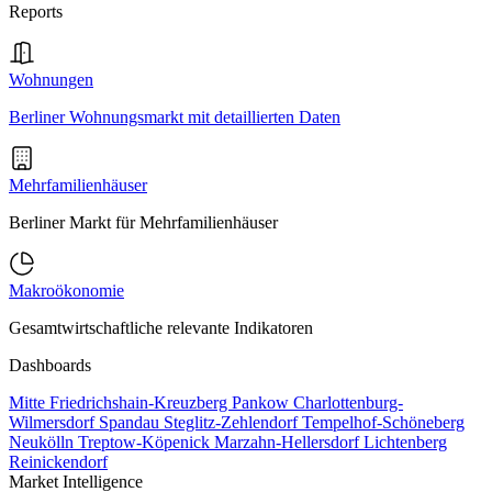
Reports
Wohnungen
Berliner Wohnungsmarkt mit detaillierten Daten
Mehrfamilienhäuser
Berliner Markt für Mehrfamilienhäuser
Makroökonomie
Gesamtwirtschaftliche relevante Indikatoren
Dashboards
Mitte
Friedrichshain-Kreuzberg
Pankow
Charlottenburg-
Wilmersdorf
Spandau
Steglitz-Zehlendorf
Tempelhof-Schöneberg
Neukölln
Treptow-Köpenick
Marzahn-Hellersdorf
Lichtenberg
Reinickendorf
Market Intelligence