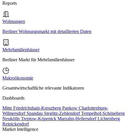
Reports
Wohnungen
Berliner Wohnungsmarkt mit detaillierten Daten
Mehrfamilienhäuser
Berliner Markt für Mehrfamilienhäuser
Makroökonomie
Gesamtwirtschaftliche relevante Indikatoren
Dashboards
Mitte
Friedrichshain-Kreuzberg
Pankow
Charlottenburg-
Wilmersdorf
Spandau
Steglitz-Zehlendorf
Tempelhof-Schöneberg
Neukölln
Treptow-Köpenick
Marzahn-Hellersdorf
Lichtenberg
Reinickendorf
Market Intelligence