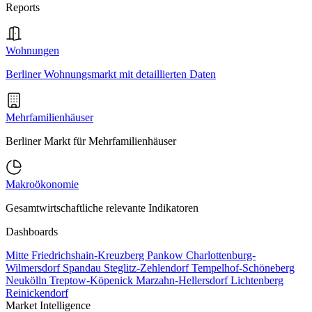
Reports
Wohnungen
Berliner Wohnungsmarkt mit detaillierten Daten
Mehrfamilienhäuser
Berliner Markt für Mehrfamilienhäuser
Makroökonomie
Gesamtwirtschaftliche relevante Indikatoren
Dashboards
Mitte
Friedrichshain-Kreuzberg
Pankow
Charlottenburg-
Wilmersdorf
Spandau
Steglitz-Zehlendorf
Tempelhof-Schöneberg
Neukölln
Treptow-Köpenick
Marzahn-Hellersdorf
Lichtenberg
Reinickendorf
Market Intelligence