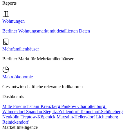
Reports
Wohnungen
Berliner Wohnungsmarkt mit detaillierten Daten
Mehrfamilienhäuser
Berliner Markt für Mehrfamilienhäuser
Makroökonomie
Gesamtwirtschaftliche relevante Indikatoren
Dashboards
Mitte
Friedrichshain-Kreuzberg
Pankow
Charlottenburg-
Wilmersdorf
Spandau
Steglitz-Zehlendorf
Tempelhof-Schöneberg
Neukölln
Treptow-Köpenick
Marzahn-Hellersdorf
Lichtenberg
Reinickendorf
Market Intelligence