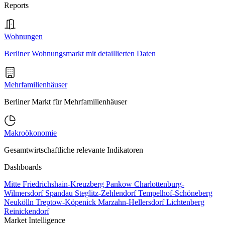
Reports
Wohnungen
Berliner Wohnungsmarkt mit detaillierten Daten
Mehrfamilienhäuser
Berliner Markt für Mehrfamilienhäuser
Makroökonomie
Gesamtwirtschaftliche relevante Indikatoren
Dashboards
Mitte
Friedrichshain-Kreuzberg
Pankow
Charlottenburg-
Wilmersdorf
Spandau
Steglitz-Zehlendorf
Tempelhof-Schöneberg
Neukölln
Treptow-Köpenick
Marzahn-Hellersdorf
Lichtenberg
Reinickendorf
Market Intelligence