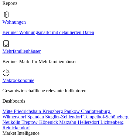
Reports
Wohnungen
Berliner Wohnungsmarkt mit detaillierten Daten
Mehrfamilienhäuser
Berliner Markt für Mehrfamilienhäuser
Makroökonomie
Gesamtwirtschaftliche relevante Indikatoren
Dashboards
Mitte
Friedrichshain-Kreuzberg
Pankow
Charlottenburg-
Wilmersdorf
Spandau
Steglitz-Zehlendorf
Tempelhof-Schöneberg
Neukölln
Treptow-Köpenick
Marzahn-Hellersdorf
Lichtenberg
Reinickendorf
Market Intelligence