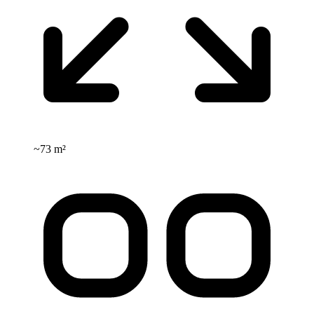
~
73 m²