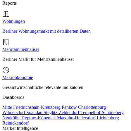
Reports
Wohnungen
Berliner Wohnungsmarkt mit detaillierten Daten
Mehrfamilienhäuser
Berliner Markt für Mehrfamilienhäuser
Makroökonomie
Gesamtwirtschaftliche relevante Indikatoren
Dashboards
Mitte
Friedrichshain-Kreuzberg
Pankow
Charlottenburg-
Wilmersdorf
Spandau
Steglitz-Zehlendorf
Tempelhof-Schöneberg
Neukölln
Treptow-Köpenick
Marzahn-Hellersdorf
Lichtenberg
Reinickendorf
Market Intelligence