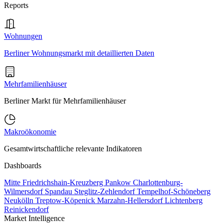
Reports
Wohnungen
Berliner Wohnungsmarkt mit detaillierten Daten
Mehrfamilienhäuser
Berliner Markt für Mehrfamilienhäuser
Makroökonomie
Gesamtwirtschaftliche relevante Indikatoren
Dashboards
Mitte
Friedrichshain-Kreuzberg
Pankow
Charlottenburg-
Wilmersdorf
Spandau
Steglitz-Zehlendorf
Tempelhof-Schöneberg
Neukölln
Treptow-Köpenick
Marzahn-Hellersdorf
Lichtenberg
Reinickendorf
Market Intelligence