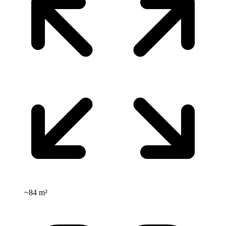
~
84 m²