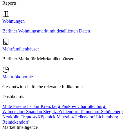
Reports
Wohnungen
Berliner Wohnungsmarkt mit detaillierten Daten
Mehrfamilienhäuser
Berliner Markt für Mehrfamilienhäuser
Makroökonomie
Gesamtwirtschaftliche relevante Indikatoren
Dashboards
Mitte
Friedrichshain-Kreuzberg
Pankow
Charlottenburg-
Wilmersdorf
Spandau
Steglitz-Zehlendorf
Tempelhof-Schöneberg
Neukölln
Treptow-Köpenick
Marzahn-Hellersdorf
Lichtenberg
Reinickendorf
Market Intelligence